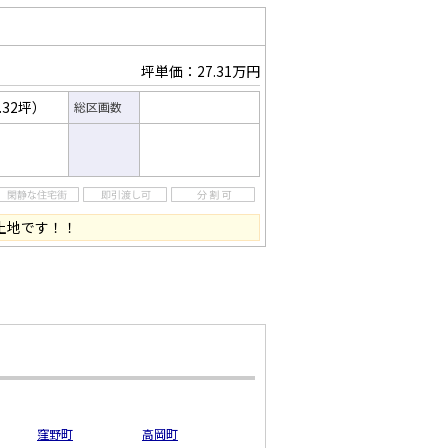
坪単価：27.31万円
.32坪）
総区画数
土地です！！
窪野町
高岡町