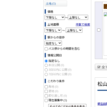
土地 (1)
売
価格
～
土地面積
坪数で検索
～
駅からの徒歩
バス停からの時間を含む
情報公開日
指定なし
本日公開
(0)
全
3日以内に公開
(0)
7日以内に公開
(0)
こだわり条件
松
角地
(0)
更地
(0)
即引渡し可
(0)
現在募集中
(1)
朝生田