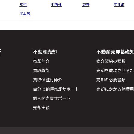
常竹
中西外
東野
平井町
北土居
店
不動産売却
不動産売却基礎
売却仲介
媒介契約の種類
買取斡旋
売却を成功させる
買取保証付仲介
売却の必要書類
自分で納得売却サポート
売却にかかる諸費
個人間売買サポート
売却実績