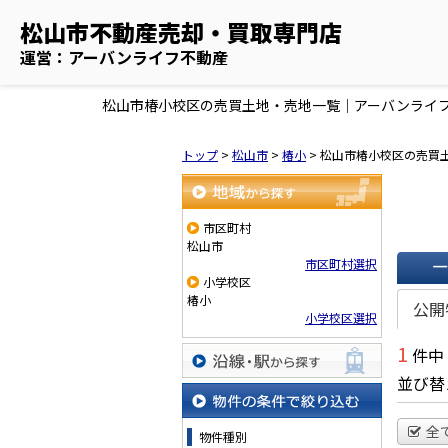
松山市不動産売却・買取専門店
運営：アーバンライフ不動産
松山市椿小校区の売買土地・売地一覧｜アーバンライ
トップ
>
松山市
>
椿小
>
松山市椿小校区の売買
地域から探す
市区町村
松山市
市区町村選択
小学校区
一覧で
椿小
公開
小学校区選択
1
件中
並び替
沿線・駅から探す
物件の条件で絞り込む
全
物件種別