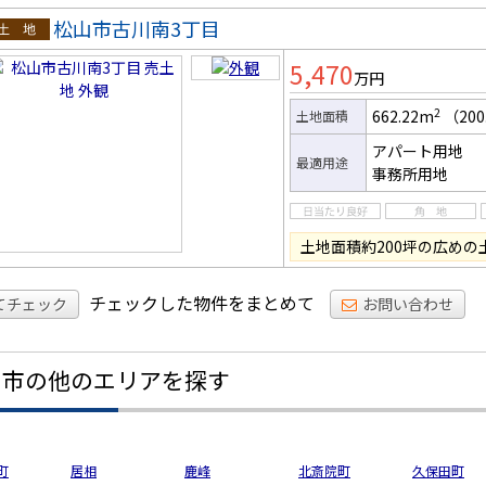
松山市古川南3丁目
土地
5,470
万円
2
662.22m
（200
土地面積
アパート用地
最適用途
事務所用地
土地面積約200坪の広めの
チェックした物件をまとめて
てチェック
お問い合わせ
山市の他のエリアを探す
町
居相
鹿峰
北斎院町
久保田町