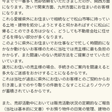
今までで一番多く売却依頼をいただきましたのが、関西方面
になります。次いで関東方面、九州方面にお住まいのお客様
になります。
これら愛媛県外にお住まいで相続などで松山市等に持ってい
る土地・建物を処分しようとすると何かあればすぐに松山に
帰ることのできる方は少なく、どうしても不動産会社に任せ
ざるを得ない部分が多くなります。
このように県外にお住まいでお仕事などで忙しく時間的にな
かなか動けないお客様のために当社では売主様に最も負担の
かからず、また間違いのない売却方法をご提案させていただ
いています。
遠方にお住いの売主様の場合、手続きのご案内を間違えると
多大なご迷惑をおかけすることになるからです。
これは当社が過去に県外にお住いのお客様とのご契約からお
引き渡しまでのやり取りの件数をこなすことによりノウハウ
が蓄積されているからです。
また、売却活動中においては販売活動状況の定期的なご報告
（当社は基本的に文書）やお預り物件の日常の管理、建物の