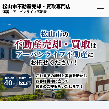
松山市不動産売却・買取専門店
運営：アーバンライフ不動産
松山市
の
不動産売却・買取
は
アーバンライフ不動産
に
お任せください！
これまでの経験と実績を活かし
業界経験
対応エリア
お客様目線に立って
40
松山市
年
最善のご提案をいたします！