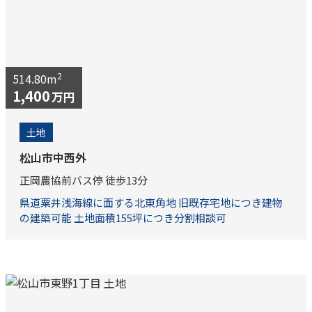
2
514.80m
1,400
万円
土地
松山市中西外
正岡農協前バス停 徒歩13分
県道粟井浅海線に面する北東角地 旧既存宅地につき建物
の建築可能 土地面積155坪につき分割相談可