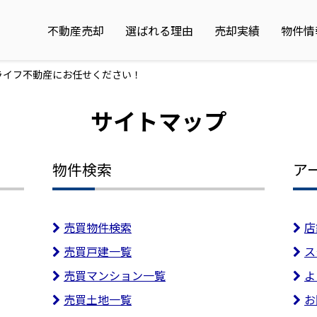
不動産売却
選ばれる理由
売却実績
物件情
ライフ不動産にお任せください！
サイトマップ
物件検索
ア
売買物件検索
店
売買戸建一覧
ス
売買マンション一覧
よ
売買土地一覧
お