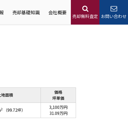
報
売却基礎知識
会社概要
売却無料査定
お問い合わせ
価格
土地面積
坪単価
3,100万円
2
m
（99.72坪）
31.09万円